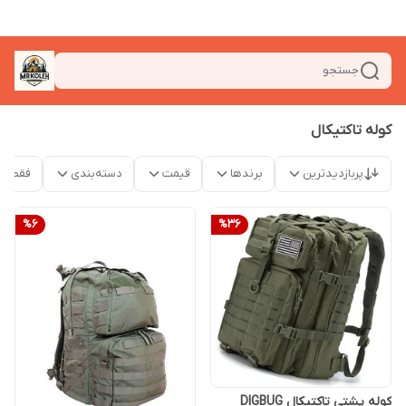
جستجو
کوله تاکتیکال
پربازدیدترین
برندها
قیمت
دسته‌بندی
فقط م
%
6
%
36
کوله پشتی تاکتیکال DIGBUG