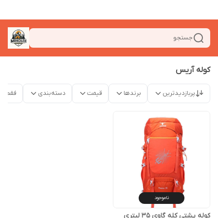
جستجو
کوله آریس
پربازدیدترین
برندها
قیمت
دسته‌بندی
فقط م
ناموجود
کوله پشتی کله گاوی 35 لیتری