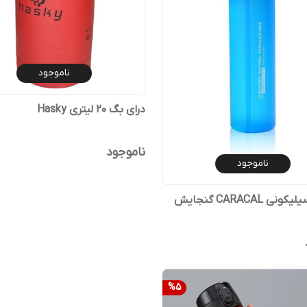
ناموجود
درای بگ 20 لیتری Hasky
ناموجود
ناموجود
قمقمه سیلیکونی CARACAL گنجایش
%
5