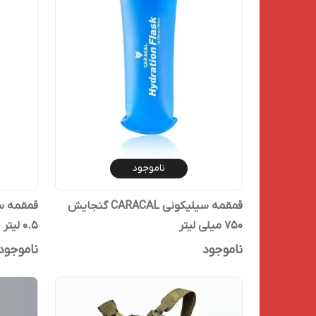
ناموجود
قمقمه سیلیکونی CARACAL گنجایش
750 میلی لیتر
0.5 لیتر
ناموجود
ناموجود