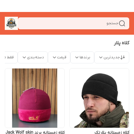
جستجو
کلاه پلار
جدیدترین
برندها
قیمت
دسته‌بندی
فقط محص
کلاه زمستانه پلارتک
کلاه زمستانه برند Jack Wolf skin