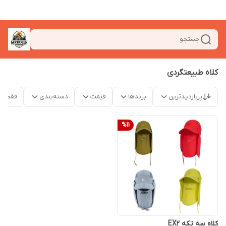
جستجو
کلاه طبیعتگردی
پربازدیدترین
برندها
قیمت
دسته‌بندی
فقط م
%
11
کلاه سه تکه EX2