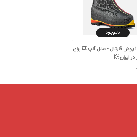
ناموجود
کفش ۱.۵ پوش قارتال - مدل آلپ 💥 برای
 در ایران 💥