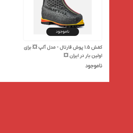
ناموجود
کفش ۱.۵ پوش قارتال - مدل آلپ 💥 برای
اولین بار در ایران 💥
ناموجود