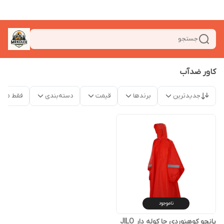
جستجو
کاور ضدآب
جدیدترین
برندها
قیمت
دسته‌بندی
فقط محص
ناموجود
پانچو کوهنوردی جا کوله دار JILO