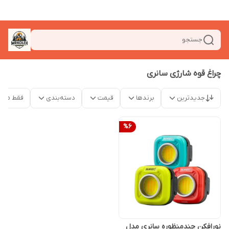
جستجو
چراغ قوه شارژی سانری
جدیدترین
برندها
قیمت
دسته‌بندی
فقط محص
%
6
نورافکن چندمنظوره سانری مدل