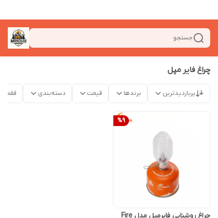
جستجو
چراغ فایر مپل
پربازدیدترین
برندها
قیمت
دسته‌بندی
فقط م
%
9
چراغ روشنایی فایرمپل مدل Fire