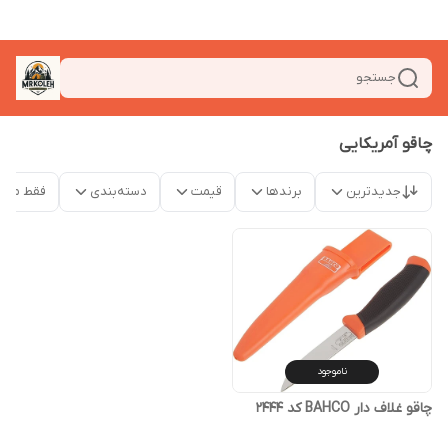
جستجو
چاقو آمریکایی
جدیدترین
برندها
قیمت
دسته‌بندی
فقط محص
ناموجود
چاقو غلاف دار BAHCO کد 2444