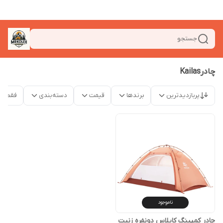
جستجو
چادرKailas
پربازدیدترین
برندها
قیمت
دسته‌بندی
فقط م
ناموجود
چادر کمپینگ کایلاس دونفره زنیت