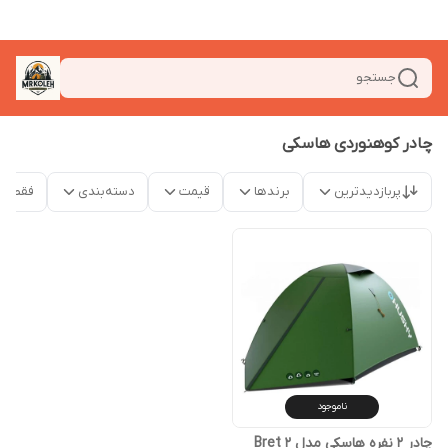
جستجو
چادر کوهنوردی هاسکی
پربازدیدترین
برندها
قیمت
دسته‌بندی
فقط م
ناموجود
چادر 2 نفره هاسکی مدل Bret 2