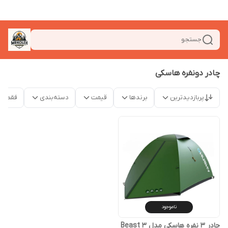
جستجو
چادر دونفره هاسکی
پربازدیدترین
برندها
قیمت
دسته‌بندی
فقط م
ناموجود
چادر 3 نفره هاسکی مدل Beast 3