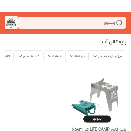
جستجو
پایه گالن آب
پربازدیدترین
برندها
قیمت
دسته‌بندی
فقط م
ناموجود
پایه گالن LIFE CAMP کد 45832