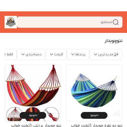
جستجو
ننوچوبدار
جدیدترین
برندها
قیمت
دسته‌بندی
فقط محص
ناموجود
ناموجود
ننو دو نفره چوبدار (تخت خواب
ننو چوبدار برزنتی (تخت خواب