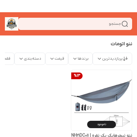
جستجو
ننو اتومات
پربازدیدترین
برندها
قیمت
دسته‌بندی
فقط م
%
13
ناموجود
ننو نیچرهایک یک نفره | NH21DC011