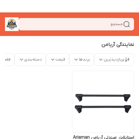
جستجو
نمایندگی آریامن
پربازدیدترین
برندها
قیمت
دسته‌بندی
فقط م
استابلایزر صندلی آریامن Ariaman