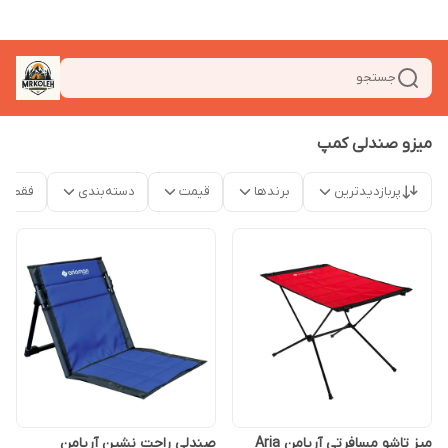
جستجو
میزو صندلی کمپ
پربازدیدترین
برندها
قیمت
دسته‌بندی
فقط م
میز تاشو مسافرتی آریامن Aria
صندلی راحت نشین آریامن