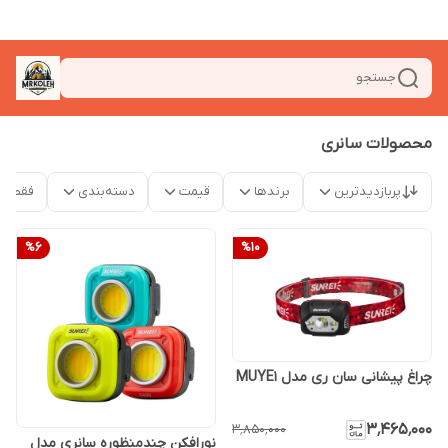
جستجو
محصولات سانری
پربازدیدترین
برندها
قیمت
دسته‌بندی
فقط م
%
6
%
10
چراغ پیشانی سان ری مدل MUYE1
۳٬۴۶۵٬۰۰۰
۳٬۸۵۰٬۰۰۰
نورافکن چندمنظوره سانری مدل