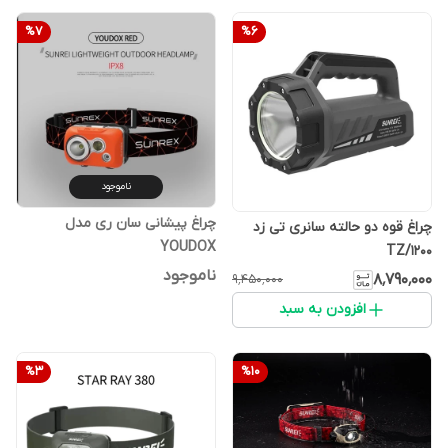
%
7
%
6
ناموجود
چراغ پیشانی سان ری مدل
چراغ قوه دو حالته سانری تی زد
YOUDOX
TZ/1200
ناموجود
۸٬۷۹۰٬۰۰۰
۹٬۴۵۰٬۰۰۰
افزودن به سبد
%
3
%
10