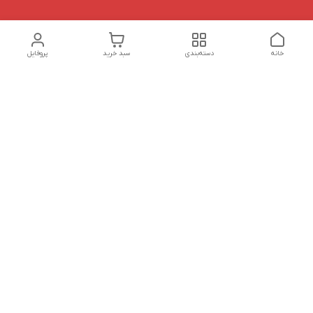
خانه
دسته‌بندی
سبد خرید
پروفایل
دسترسی سریع
تماس با ما
شکایات
درباره ما
قوانین و مقررات
سیاست حریم خصوصی
هفت روز هفته ، ساعت 9 الی 20 پاسخگوی شما هستیم