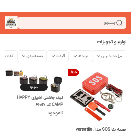
جستجو
لوازم و تجهیزات
جدیدترین
برندها
قیمت
دسته‌بندی
فقط محص
%
15
ناموجود
کیف چاشنی آشپزی HAPPY
CAMP کد ۴۶۸۱۷
ناموجود
جعبه بقا SOS مدل versatile