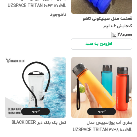
UZSPACE TRITAN 6043 1200ML
ناموجود
قمقمه مدل سیلیکونی تاشو
گنجایش 0.6 لیتر
۲۸۰٬۰۰۰
افزودن به سبد
ناموجود
ناموجود
بطری آب یوزاسپیس مدل
کمل بک بلک دیر BLACK DEER
UZSPACE TRITAN 3038 1000ML