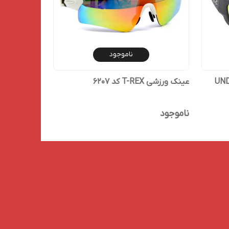
ناموجود
ارک آندرآمور UNDER
عینک ورزشی T-REX کد 6207
ناموجود