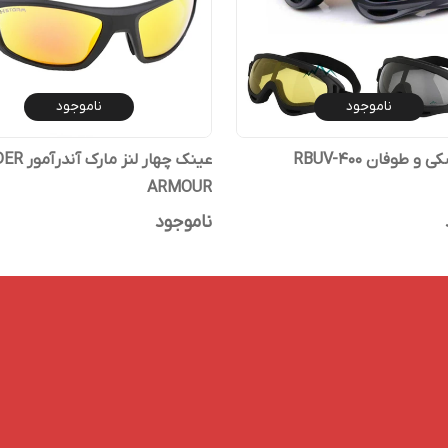
ناموجود
ناموجود
 طوفان RBUV-400
عینک چهار لنز م
ARMOUR
ناموجود