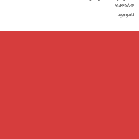
710445A-12
ناموجود