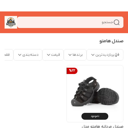
جستجو
صندل هامتو
پربازدیدترین
برندها
قیمت
دسته‌بندی
فقط م
%
22
ناموجود
صندل مردانه هامتو مدل