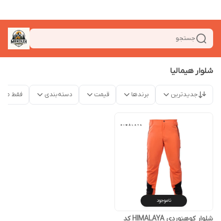
جستجو
شلوار هیمالیا
جدیدترین
برندها
قیمت
دسته‌بندی
فقط محص
ناموجود
شلوار کوهنوردی HIMALAYA کد