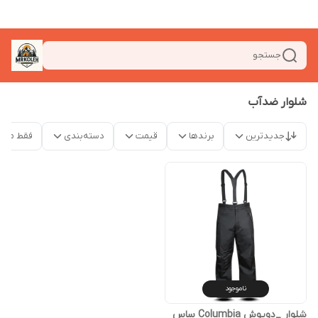
جستجو
شلوار ضدآب
جدیدترین
برندها
قیمت
دسته‌بندی
فقط محص
ناموجود
شلوار _دوپوش Columbia ساس