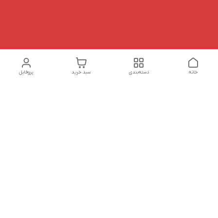
خانه
دسته‌بندی
سبد خرید
پروفایل
دسترسی سریع
تماس با ما
شکایات
درباره ما
قوانین و مقررات
سیاست حریم خصوصی