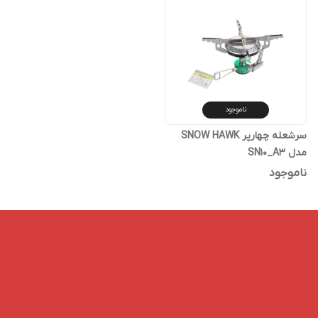
ناموجود
سرشعله چهارپر SNOW HAWK
مدل SN10_A3
ناموجود