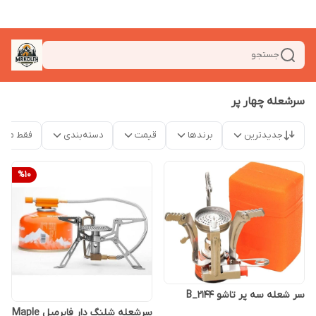
جستجو
سرشعله چهار پر
جدیدترین
برندها
قیمت
دسته‌بندی
فقط محص
%
10
سر شعله سه پر تاشو 2144_B
سرشعله شلنگ دار فایرمپل Maple