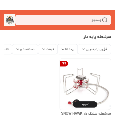
جستجو
سرشعله پایه دار
پربازدیدترین
برندها
قیمت
دسته‌بندی
فقط م
%
11
ناموجود
سرشعله شلنگ دار SNOW HAWK