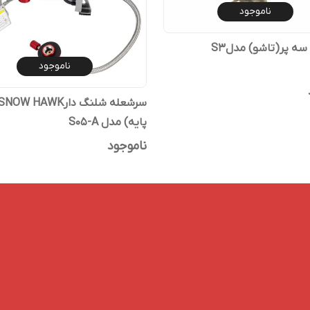
ناموجود
ه پر(تاشو) مدلS3
ناموجود
پایه) مدل S05-A
ناموجود