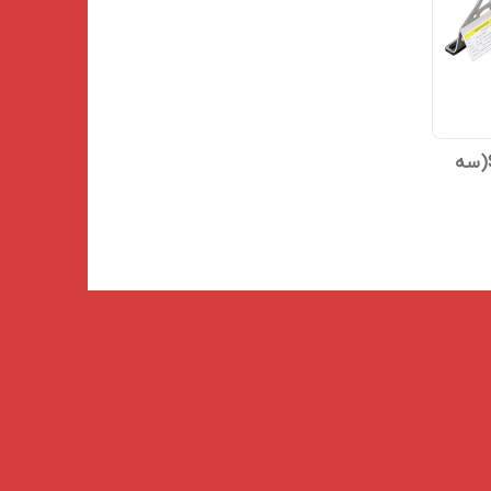
سرشعله شلنگ دارSNOW HAWK(سه