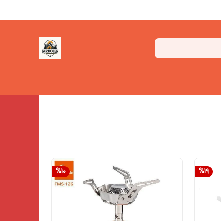
%
10
%
19