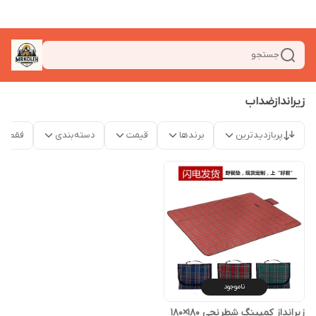
جستجو
زیراندازضداب
پربازدیدترین
برندها
قیمت
دسته‌بندی
فقط م
ناموجود
زیرانداز کمپینگ شطرنجی 180×180