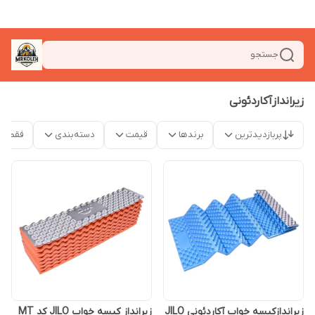
جستجو
زیراندازآکاردئونی
پربازدیدترین
برندها
قیمت
دسته‌بندی
فقط م
زیراندازکیسه خواب آکاردئونی JILO
زیرانداز کیسه خواب JILO کد MT