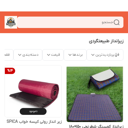
جستجو
زیرانداز طبیعتگردی
پربازدیدترین
برندها
قیمت
دسته‌بندی
فقط م
%
14
ناموجود
زیر انداز رولی کیسه خواب SPICA
زیرانداز کمپینگ شطرنجی 150×180