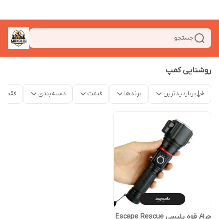
جستجو
روشنایی کمپ
پربازدیدترین
برندها
قیمت
دسته‌بندی
فقط م
ناموجود
چراغ قوه پلیسی Escape Rescue