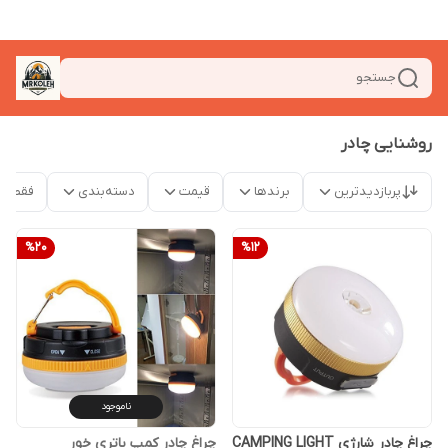
جستجو
روشنایی چادر
پربازدیدترین
برندها
قیمت
دسته‌بندی
فقط م
%
20
%
12
ناموجود
چراغ چادر شارژی CAMPING LIGHT
چراغ چادر کمپ باتری خور