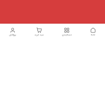
خانه
دسته‌بندی
سبد خرید
پروفایل
دسترسی سریع
تماس با ما
شکایات
درباره ما
قوانین و مقررات
سیاست حریم خصوصی