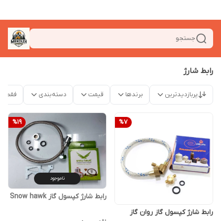
جستجو
رابط شارژ
پربازدیدترین
برندها
قیمت
دسته‌بندی
فقط م
%
19
%
7
ناموجود
رابط شارژ کپسول گاز Snow hawk
رابط شارژ کپسول گاز روان گاز