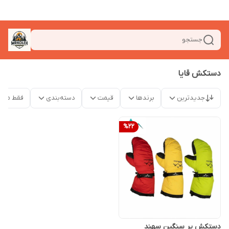
جستجو
دستکش قایا
جدیدترین
برندها
قیمت
دسته‌بندی
فقط محص
%
22
دستکش پر سنگین سهند