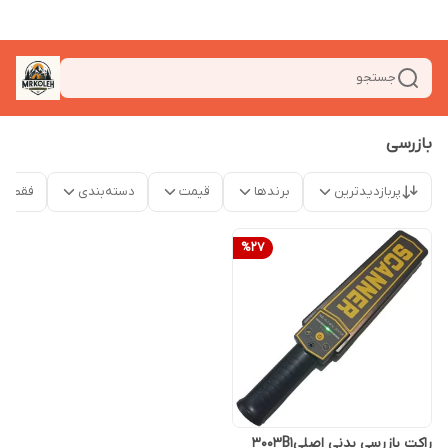
جستجو
بازرسی
پربازدیدترین
برندها
قیمت
دسته‌بندی
فقط م
%
27
راکت بازرسی بدنی اصلی3003B1