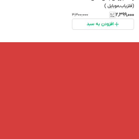
(فلزیاب,موبایل )
۲٬۳۹۹٬۰۰۰
۳٬۳۰۰٬۰۰۰
افزودن به سبد