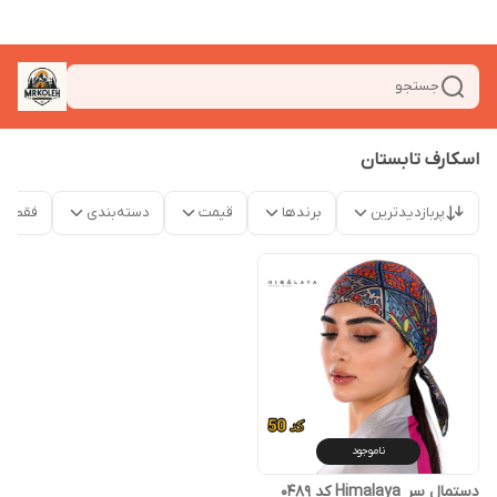
جستجو
اسکارف تابستان
پربازدیدترین
برندها
قیمت
دسته‌بندی
فقط م
ناموجود
دستمال سر Himalaya کد 0489