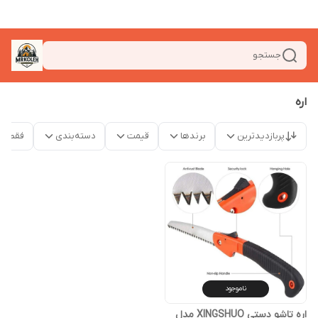
جستجو
اره
پربازدیدترین
برندها
قیمت
دسته‌بندی
فقط م
ناموجود
اره تاشو دستی XINGSHUO مدل