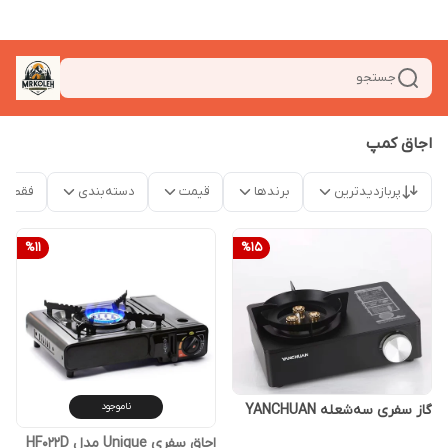
جستجو
اجاق کمپ
پربازدیدترین
برندها
قیمت
دسته‌بندی
فقط م
%
11
%
15
ناموجود
گاز سفری سه‌شعله YANCHUAN
اجاق سفری Unique مدل HF022D