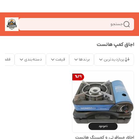
جستجو
اجاق کمپ هانست
پربازدیدترین
برندها
قیمت
دسته‌بندی
فقط م
%
29
ناموجود
اجاق مسافرتی و کمپینگ هانست