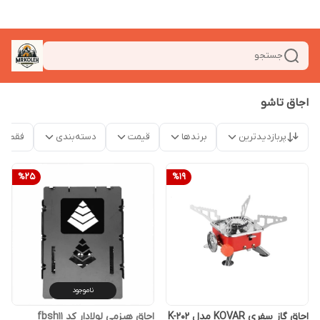
جستجو
اجاق تاشو
پربازدیدترین
برندها
قیمت
دسته‌بندی
فقط م
%
25
%
19
ناموجود
اجاق گاز سفری KOVAR مدل K-202
اجاق هیزمی لولادار کد fbsh11