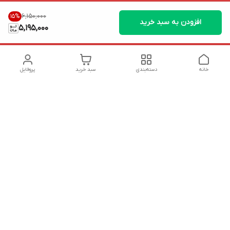
۶٬۱۵۰٬۰۰۰
15
%
افزودن به سبد خرید
5,195,000
خانه
دسته‌بندی
سبد خرید
پروفایل
دسترسی سریع
تماس با ما
شکایات
درباره ما
قوانین و مقررات
سیاست حریم خصوصی