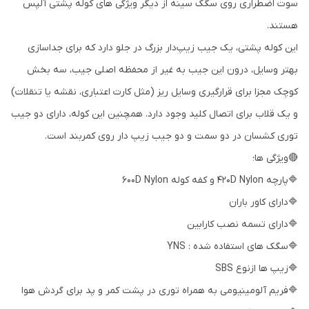
سوت اضطراری روی سگک سینه از دیگر ویژگی های کوله پشتی آلپس
هستند.
این کوله پشتی، یک جیب زیپ‌دار بزرگ در جلو دارد که برای جداسازی
بهتر وسایل، درون این جیب به غیر از محفظه اصلی جیب، سه بخش
کوچک مجزا برای قرارگیری وسایل ریز (مثل کارت اعتباری، نقشه یا تنقلات)
و یک قلاب برای اتصال کلید وجود دارد. همچنین این کوله، دارای دو جیب
توری کشسان در دو سمت و دو جیب زیپ دار روی کمربند است.
🔴ویژگی ها؛
🔷پارچه 420D Nylon و کفه کوله 600D Nylon
🔷دارای کاور باران
🔷دارای تسمه نصب کارابین
🔷سگک های استفاده شده : YNS
🔷زیپ ها ازنوع SBS
🔷فریم آلومینیومی به همراه توری در پشت کمر و پد برای گردش هوا