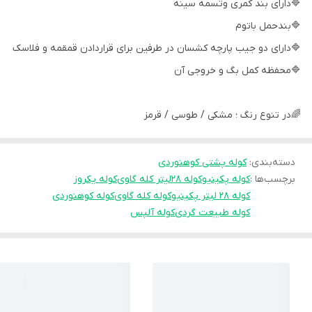
🔷دارای بند کمری وتسمه سینه
🔷بندحمل باتوم
🔷دارای دو جیب پارچه کشسان در طرفین برای قراردادن قمقمه و فلاسک
🔷محفظه کمل بگ و خروجی آن
🌈در تنوع رنگ ؛ مشکی / طوسی / قرمز
دسته‌بندی
:
کوله پشتی کوهنوردی
برچسب‌ها :
کوله پکینیو
کوله 28لیتر کله گاوی
کوله یکروز
کوله 28 لیتر پکینیو
کوله کله گاوی
کوله کوهنوردی
کوله طبیعت گردی
کوله آلپس