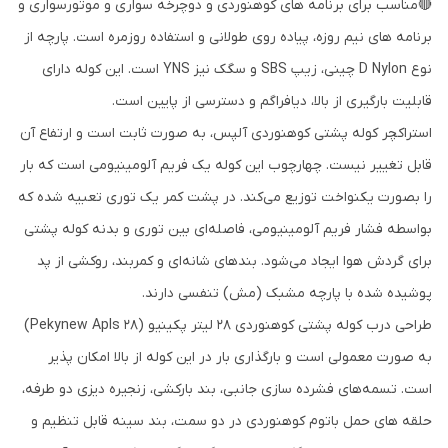
🔴مناسب برای برنامه های کوهنوردی و دوچرخه سواری و موتورسواری و
برنامه های نیم روزه، پیاده روی طولانی و استفاده روزمره است. پارچه از
نوع D Nylon چینی، زیپ SBS و سگک نیز YNS است. این کوله دارای
قابلیت بارگیری از بالا، دیافراگم و دسترسی از پایین است.
استراکچر کوله پشتی کوهنوردی آلپس، به صورت ثابت است و ارتفاع آن
قابل تغییر نیست. چهارچوب این کوله یک فریم آلومینیومی است که بار
را بصورت یکنواخت توزیع می‌کند. در پشت کمر یک توری تعبیه شده که
بواسطه فشار فریم آلومینیومی، فاصله‌ای بین توری و بدنه کوله پشتی
برای گردش هوا ایجاد می‌شود. بندهای شانه‌ای و کمربند، روکشی از پد
پوشیده شده با پارچه مشبک (مش) تنفسی دارند.
طراحی درب کوله پشتی کوهنوردی 28 لیتر پکینیو (Pekynew Apls 28)
به صورت معمولی است و بارگذاری بار در این کوله از بالا امکان پذیر
است. تسمه‌های فشرده سازی جانبی، بند بارکشی، زنجیره دیزی دو طرفه،
حلقه های حمل باتوم کوهنوردی در دو سمت، بند سینه قابل تنظیم و