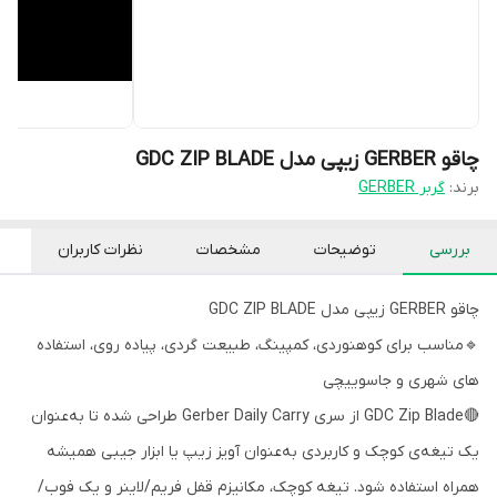
چاقو GERBER زیپی مدل GDC ZIP BLADE
برند:
گربر GERBER
بررسی
توضیحات
مشخصات
نظرات کاربران
چاقو GERBER زیپی مدل GDC ZIP BLADE
🔹مناسب برای کوهنوردی، کمپینگ، طبیعت گردی، پیاده روی، استفاده
های شهری و جاسوییچی
🔴GDC Zip Blade از سری Gerber Daily Carry طراحی شده تا به‌عنوان
یک تیغه‌ی کوچک و کاربردی به‌عنوان آویز زیپ یا ابزار جیبی همیشه
همراه استفاده شود. تیغه کوچک، مکانیزم قفل فریم/لاینر و یک فوب/