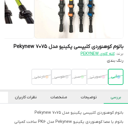
باتوم کوهنوردی کلیپسی پکینیو مدل 7075 Pekynew
برند:
کله گاوی PEKYNEW
رنگ بندی
آبی
صورتی
سبز
طوسی
نارنجی
بررسی
توضیحات
مشخصات
نظرات کاربران
باتوم کوهنوردی کلیپسی پکینیو مدل 7075 Pekynew
باتوم یا عصا کوهنوردی پکینیو Pekynew مدل PK16 ساخت کمپانی