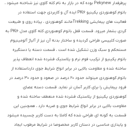
پرطرفدار Pekynew بوده که در بازار به نام کله گاوی نیز شناخته میشود ،
باتوم کوهنوردی پکینیو PK16 ایده آل و کاربردی جهت استفاده در
فعالیت های پیمایشی Trekkingمانند کوهنوردی ، پیاده روی و طبیعت
گردی بشمار میرود. قسمت قفل باتوم کوهنوردی کله گاوی مدل PK16 به
صورت کلیپسی طراحی گردیده و ساختار بدنه آن نیز از آلیاژ آلومینیوم
مستحکم و سبک وزن تشکیل شده است ، قسمت دسته یا دستگیره
باتوم پکینیو از ترکیب فوم نرم و پلاستیک فشرده شده انعطاف پذیر
ساخته شده و مقاومت بالایی در برابر انواع شرایط جوی دارداستفاده از
باتوم کوهنوردی میتواند حدود 20 درصد در صعود و حدود 30 درصد در
فرود پیمایش را برای کاربر آسان تر نماید. قسمت دسته عصای
کوهنوردی پکینیو از پلاستیک فشرده شده منعطف ساخته شده و
مقاومت بالایی در برابر انواع شرایط جوی و ضربه دارد ، همچنین این
قسمت به گونه ای طراحی شده که کاملا به دست کاربر چسبیده میشود
و پایداری مناسبی در دستان کاربر مخصوصا در شرایط مرطوب ایجاد