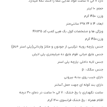
دارد 7 الی 10 ساعت مواد غذایی شما را خنک نگه میدارد.
حجم: 10 لیتر
وزن: 1450 گرم
ابعاد: 39x 24 x 14 سانتی‌متر
ویژگی ها و مشخصات کول بگ هپی کمپ کد 46835
وزن:1450 گرم
جنس پارچه رویه :ترکیبی از جودون و ملانژ وارداتی(پلی استر +pu)
جنس عایق میانی :فوم عایق ده میلیمتری پلی اتیلن
جنس لایه داخلی :پارچه پلی استر
جنس سگک : p
دارای جیب روی بدنه بیرونی
دارای بند کوله ای جهت حمل آسانتر
ساعت نگهداری با یخ خشک : ۷ الی ۱۰ ساعت در دمای ۳۰ درجه
اقلام همراه : یخ خشک فرانسوی ۱۲۰۰ گرم