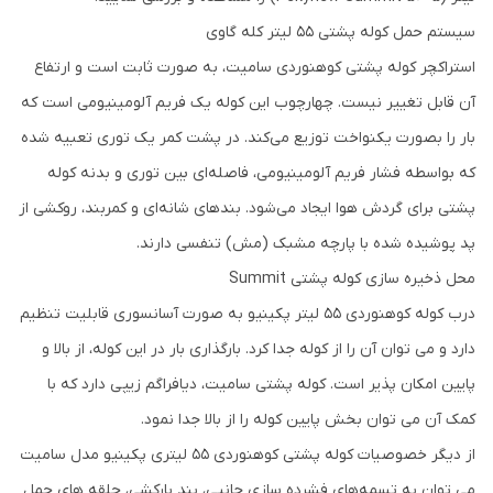
سیستم حمل کوله پشتی 55 لیتر کله گاوی
استراکچر کوله پشتی کوهنوردی سامیت، به صورت ثابت است و ارتفاع
آن قابل تغییر نیست. چهارچوب این کوله یک فریم آلومینیومی است که
بار را بصورت یکنواخت توزیع می‌کند. در پشت کمر یک توری تعبیه شده
که بواسطه فشار فریم آلومینیومی، فاصله‌ای بین توری و بدنه کوله
پشتی برای گردش هوا ایجاد می‌شود. بندهای شانه‌ای و کمربند، روکشی از
پد پوشیده شده با پارچه مشبک (مش) تنفسی دارند.
محل ذخیره سازی کوله پشتی Summit
درب کوله کوهنوردی 55 لیتر پکینیو به صورت آسانسوری قابلیت تنظیم
دارد و می توان آن را از کوله جدا کرد. بارگذاری بار در این کوله، از بالا و
پایین امکان پذیر است. کوله پشتی سامیت، دیافراگم زیپی دارد که با
کمک آن می توان بخش پایین کوله را از بالا جدا نمود.
از دیگر خصوصیات کوله پشتی کوهنوردی 55 لیتری پکینیو مدل سامیت
می توان به تسمه‌های فشرده سازی جانبی، بند بارکشی، حلقه های حمل