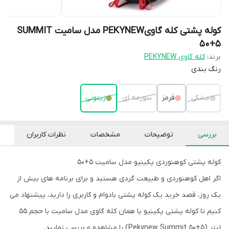
کوله پشتی کله گاویPEKYNEW مدل سامیت SUMMIT
50+5
برند:
کله گاوی PEKYNEW
رنگ بندی
مشکی
قرمز
سورمه ای
زیتونی
بررسی
توضیحات
مشخصات
نظرات کاربران
کوله پشتی کوهنوردی پکینیو مدل سامیت 5+50
اگر اهل کوهنوردی و طبیعت گردی هستید و برای برنامه های بیش از
یک روز، قصد خرید یک کوله پشتی بادوام و کاربری را دارید، پیشنهاد می
کنیم تا کوله پشتی پکینیو یا همان کله گاوی مدل سامیت با حجم 55
لیتر (Pekynew Summit 50+5) را مشاهده و بررسی نمایید.