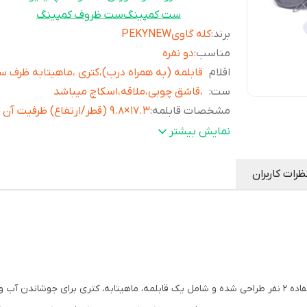
ست کمپینگ
ست ظروف کمپینگ
برند
:
کله گاویPEKYNEW
مناسب
:
دو نفره
اقلام
قابلمه (به همراه درب)،کتری ،ماهیتابه ظرف س
ست
:
،قاشق چوبی،ملاقه،اسکاچ میباشد
مشخصات قابلمه
:
17.3×9.8 (قطر/ارتفاع) ظرفیت آن 2 لیتر
مشخصات
نمایش بیشتر
ماهیتابه
:
لیتر
مشخصات کتری
:
15.2×6.9 (قطر/ارتفاع) ظرفیت آن 1.1 لیتر
ظرات کاربران
وزن بامتعلقات
:
586 گرم
کاربرد
:
ظروف سه تیکه که برای گرم کردن غذا وتهیه یک
داغ مورد استفاده کوهنوردی وطبیعت گردی ..ب
کمی که دارد فضای کمی را در کوله شما را میگیرد
بسیار سبک وقابل حمل اسان
جنس
:
آلومینیوم با روکش تفلون
جنس
استیل ضدزنگ با روکش پلاستیک مقاوم در