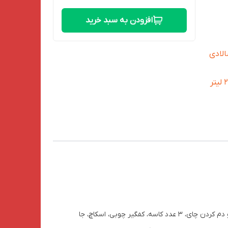
افزودن به سبد خرید
الادی
18.0×4.6 (قطر/ارتفاع) ظرفیت آن 0/9
 چای
احجم
ست ظروف کوهنوردی پکینیو مدل SPICE مناسب استفاده 2 نفر طراحی شده و شامل یک قابلمه، ماهیتابه، کتری برای جوشاندن آب و دم کردن چای، 3 عدد کاسه، کفگیر چوبی، اسکاچ، جا
برابر