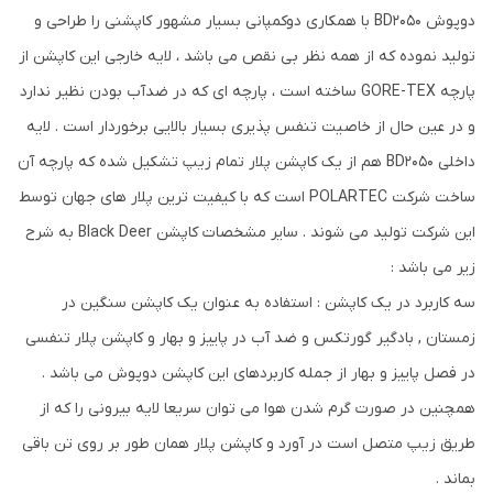
دوپوش BD2050 با همکاری دوکمپانی بسیار مشهور کاپشنی را طراحی و
تولید نموده که از همه نظر بی نقص می باشد ، لایه خارجی این کاپشن از
پارچه GORE-TEX ساخته است ، پارچه ای که در ضدآب بودن نظیر ندارد
و در عین حال از خاصیت تنفس پذیری بسیار بالایی برخوردار است . لایه
داخلی BD2050 هم از یک کاپشن پلار تمام زیپ تشکیل شده که پارچه آن
ساخت شرکت POLARTEC است که با کیفیت ترین پلار های جهان توسط
این شرکت تولید می شوند . سایر مشخصات کاپشن Black Deer به شرح
زیر می باشد :
سه کاربرد در یک کاپشن : استفاده به عنوان یک کاپشن سنگین در
زمستان , بادگیر گورتکس و ضد آب در پاییز و بهار و کاپشن پلار تنفسی
در فصل پاییز و بهار از جمله کاربردهای این کاپشن دوپوش می باشد .
همچنین در صورت گرم شدن هوا می توان سریعا لایه بیرونی را که از
طریق زیپ متصل است در آورد و کاپشن پلار همان طور بر روی تن باقی
بماند .