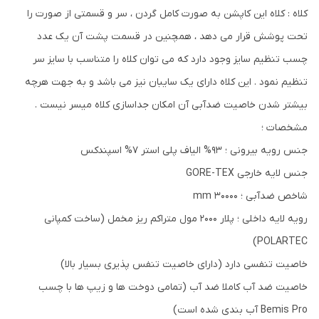
کلاه : کلاه این کاپشن به صورت کامل گردن ، سر و قسمتی از صورت را
تحت پوشش قرار می دهد ، همچنین در قسمت پشت آن یک عدد
چسب تنظیم سایز وجود دارد که می توان کلاه را متناسب با سایز سر
تنظیم نمود . این کلاه دارای یک سایبان نیز می باشد و به جهت هرچه
بیشتر شدن خاصیت ضدآبی آن امکان جداسازی کلاه میسر نیست .
مشخصات ؛
جنس رویه بیرونی ؛ 93% الیاف پلی استر 7% اسپندکس
جنس لایه خارجی GORE-TEX
شاخص ضدآبی ؛ 30000 mm
رویه لایه داخلی ؛ پلار 2000 مول متراکم ریز مخمل (ساخت کمپانی
POLARTEC)
خاصیت تنفسی دارد (دارای خاصیت تنفس پذیری بسیار بالا)
خاصیت ضد آب کاملا ضد آب (تمامی دوخت ها و زیپ ها با چسب
Bemis Pro آب بندی شده است)