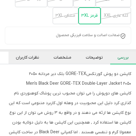
کله غازی XXL
قرمز 3XL
مشکی 3XL
ضمانت اصالت و سلامت فیزیکی محصول
بررسی
توضیحات
مشخصات
نظرات کاربران
کاپشن دو پوش گورتکسGORE-TEX بلک دیر مردانه 2050
Men's Black Deer GORE-TEX Double-Layer Jacket 2050
کاپشن های دوپوش را می توان محبوب ترین پوشاک کوهنوردی نام
گذاری کرد دلیل این محبوبیت در وهله اول کاربرد متنوعی است که این
نوع کاپشن ها ارئه می دهند و در واقع به 3 روش می توان از این نوع
کاپشن ها استفاده کرد , همچنین این کاپشن ها به دلیل دولایه بودن
معمولا گرم و تنفسی هستند . اما کمپانی Black Deer در ساخت کاپشن