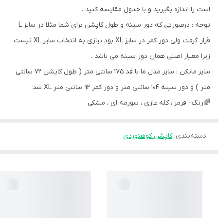
است را اندازه بگیرید و با جدول مقایسه کنید .
توجه : درصورتی که دور سینه و طول کاپشن برای شما مثلا در سایز L
قرار گرفت ولی دور کمر در سایز XL بود نیازی به انتخاب سایز XL نیست
زیرا معیار اصلی همان دور سینه می باشد .
سایز مانکن : سایز مدل ما با قد 175 سانتی متر ( طول کاپشن 72 سانتی
متر ) و دور سینه 104 سانتی متر و دور کمر 92 سانتی متر XL شد
🌈رنگ ؛ قرمز ، کله غازی ، سورمه ای ، مشکی
دسته‌بندی
:
کاپشن کوهنوردی