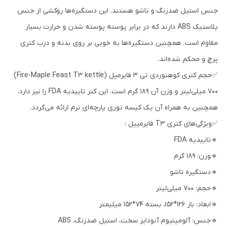
جنس استیل ضدزنگ و تاشو هستند. این دستگیره‌ها روکشی از جنس
پلاستیک ABS دارند که در برابر پوسته پوسته شدن و حرارت بسیار
مقاوم است. همچنین دستگیره‌ها به خوبی بر روی بدنه و درب کتری
پرچ و محکم شده‌اند.
✅حجم کتری کوهنوردی تی 3 فایرمپل (Fire-Maple Feast T3 kettle)
700 میلی‌لیتر و وزن آن 189 گرم است. این کتر تاییدیه FDA را نیز دارد.
همچنین به همراه آن یک کیسه توری پارچه‌ای نرم ارائه می‌گردد.
✅ویژگی‌های کتری T3 فایرمیپل ؛
🔹تاییدیه FDA
🔹وزن: 189 گرم
🔹دستگیره تاشو
🔹حجم: 700 میلی‌لیتر
🔹ابعاد: باز 126*152، بسته 74*152 میلیمتر
🔹جنس: آلومینیوم آنودایز سخت، استیل ضدزنگ، ABS