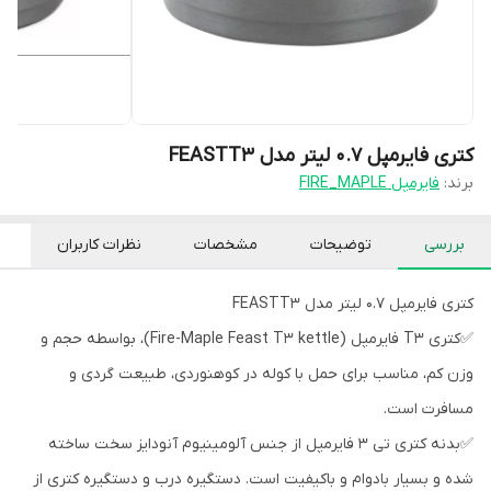
کتری فایرمپل 0.7 لیتر مدل FEASTT3
برند:
فایرمپل FIRE_MAPLE
بررسی
توضیحات
مشخصات
نظرات کاربران
کتری فایرمپل 0.7 لیتر مدل FEASTT3
✅کتری T3 فایرمپل (Fire-Maple Feast T3 kettle)، بواسطه حجم و
وزن کم، مناسب برای حمل با کوله در کوهنوردی، طبیعت گردی و
مسافرت است.
✅بدنه کتری تی 3 فایرمپل از جنس آلومینیوم آنودایز سخت ساخته
شده و بسیار بادوام و باکیفیت است. دستگیره درب و دستگیره کتری از